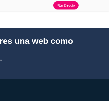
En Directo
res una web como
or